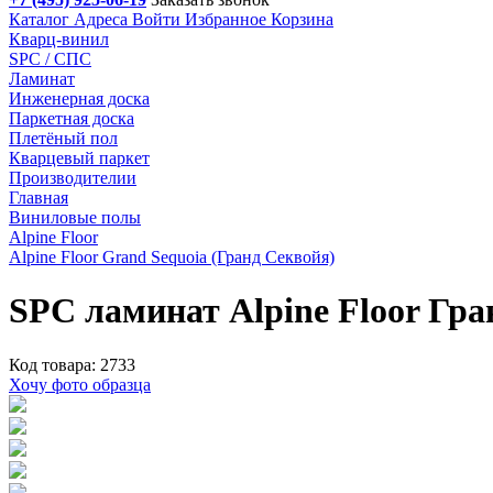
Каталог
Адреса
Войти
Избранное
Корзина
Кварц-винил
SPC / СПС
Ламинат
Инженерная доска
Паркетная доска
Плетёный пол
Кварцевый паркет
Производителии
Главная
Виниловые полы
Alpine Floor
Alpine Floor Grand Sequoia (Гранд Секвойя)
SPC ламинат Alpine Floor Гра
Код товара: 2733
Хочу фото образца