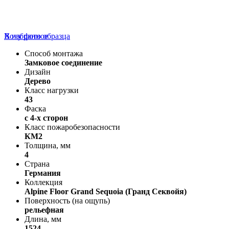
В избранное
Хочу фото образца
Способ монтажа
Замковое соединение
Дизайн
Дерево
Класс нагрузки
43
Фаска
с 4-х сторон
Класс пожаробезопасности
КМ2
Толщина, мм
4
Страна
Германия
Коллекция
Alpine Floor Grand Sequoia (Гранд Секвойя)
Поверхность (на ощупь)
рельефная
Длина, мм
1524