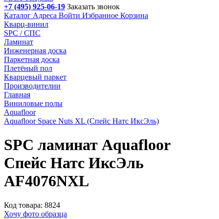
+7 (495) 925-06-19
Заказать звонок
Каталог
Адреса
Войти
Избранное
Корзина
Кварц-винил
SPC / СПС
Ламинат
Инженерная доска
Паркетная доска
Плетёный пол
Кварцевый паркет
Производителии
Главная
Виниловые полы
Aquafloor
Aquafloor Space Nuts XL (Спейс Натс ИксЭль)
SPC ламинат Aquafloor
Спейс Натс ИксЭль
AF4076NXL
Код товара: 8824
Хочу фото образца