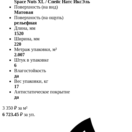
Space Nuts XL / Спейс Натс ИксЭль
Поверхность (на вид)
Матовая
Поверхность (на ощупь)
рельефная
Длина, мм
1520
Ширина, мм
220
Метраж упаковки, м²
2.007
Штук в упаковке
6
Влагостойкость
да
Вес упаковки, кг
17
Антистатическое покрытие
да
3 350
₽
за м²
6 723.45
₽
за уп.