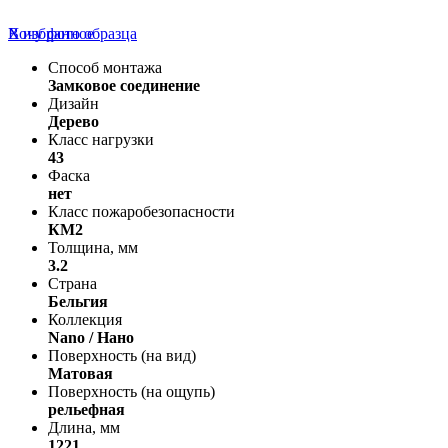
В избранное
Хочу фото образца
Способ монтажа
Замковое соединение
Дизайн
Дерево
Класс нагрузки
43
Фаска
нет
Класс пожаробезопасности
КМ2
Толщина, мм
3.2
Страна
Бельгия
Коллекция
Nano / Нано
Поверхность (на вид)
Матовая
Поверхность (на ощупь)
рельефная
Длина, мм
1221