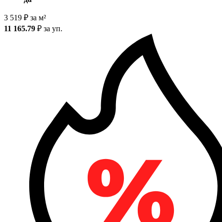
3 519
₽
за м²
11 165.79
₽
за уп.