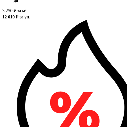
да
3 250
₽
за м²
12 610
₽
за уп.