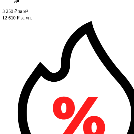
да
3 250
₽
за м²
12 610
₽
за уп.